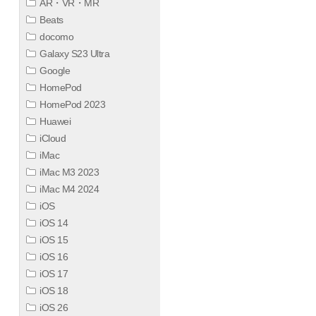
AR・VR・MR
Beats
docomo
Galaxy S23 Ultra
Google
HomePod
HomePod 2023
Huawei
iCloud
iMac
iMac M3 2023
iMac M4 2024
iOS
iOS 14
iOS 15
iOS 16
iOS 17
iOS 18
iOS 26