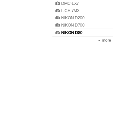
DMC-LX7
ILCE-7M3
NIKON D200
NIKON D700
NIKON D80
more