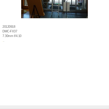
20120918
DMC-FX37
7.30mm f/4.10