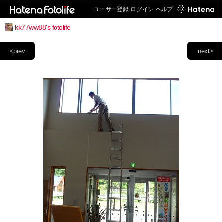
ユーザー登録
ログイン
ヘルプ
kk77ww88's fotolife
<prev
next>