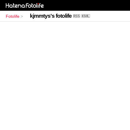
kjmmtys's fotolife
Fotolife
>