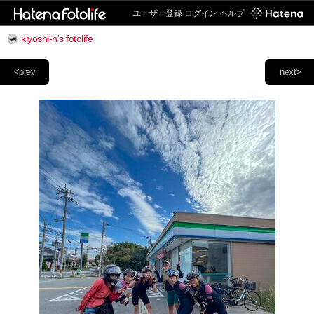
ユーザー登録
ログイン
ヘルプ
kiyoshi-n's fotolife
<prev
next>