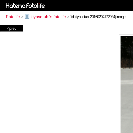
Fotolife
>
kiyosetubi's fotolife
>
<prev