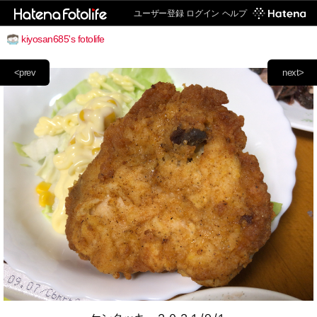
ユーザー登録
ログイン
ヘルプ
kiyosan685's fotolife
<prev
next>