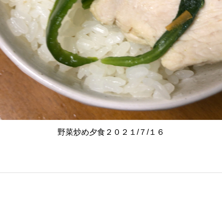
野菜炒め夕食２０２１/７/１６