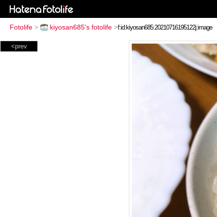
Fotolife
>
kiyosan685's fotolife
>
<prev