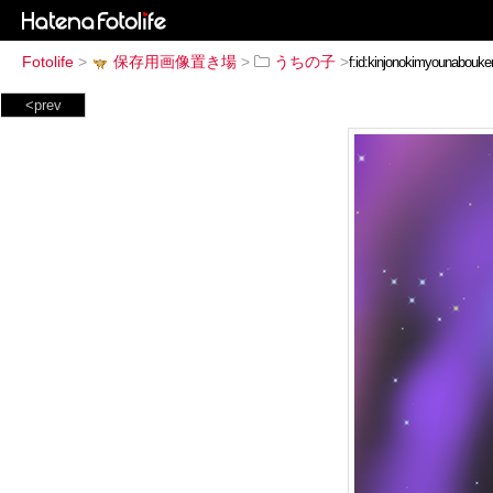
Fotolife
>
保存用画像置き場
>
うちの子
>
<prev