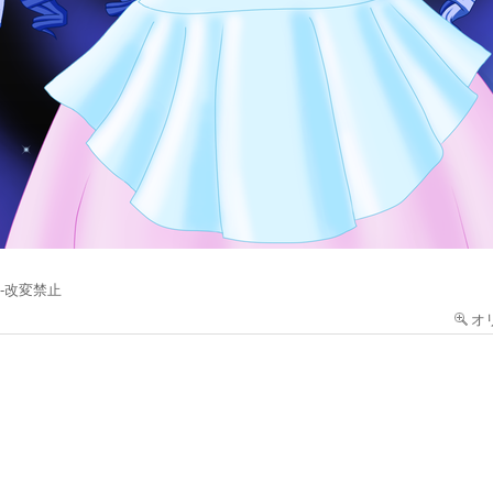
-改変禁止
オ