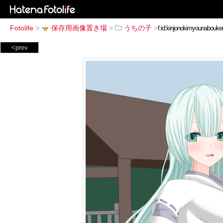
Fotolife
>
保存用画像置き場
>
うちの子
>
<prev