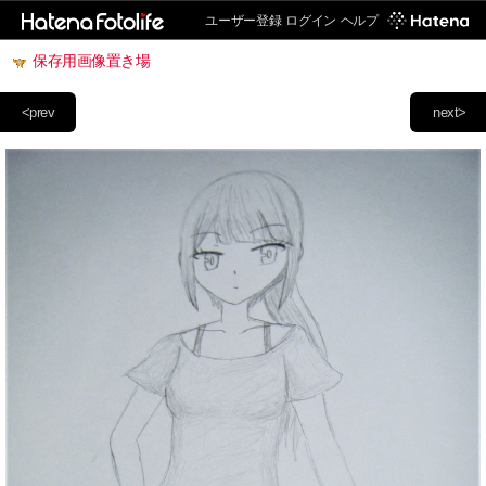
ユーザー登録
ログイン
ヘルプ
保存用画像置き場
<prev
next>