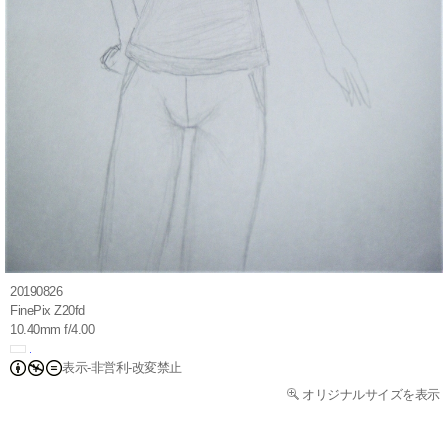
20190826
FinePix Z20fd
10.40mm f/4.00
表示-非営利-改変禁止
オリジナルサイズを表示