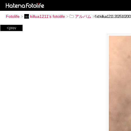
Fotolife
>
killua1211's fotolife
>
アルバム
>
<prev