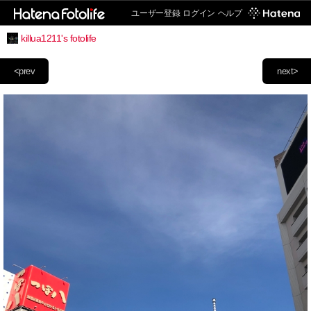
ユーザー登録
ログイン
ヘルプ
killua1211's fotolife
<prev
next>