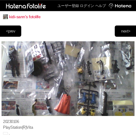
ユーザー登録
ログイン
ヘルプ
kidi-sann's fotolife
<prev
next>
20230106
PlayStation(R)Vita