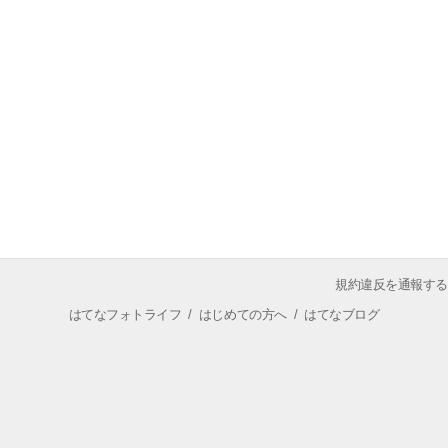
規約違反を通報する
はてなフォトライフ
/
はじめての方へ
/
はてなブログ