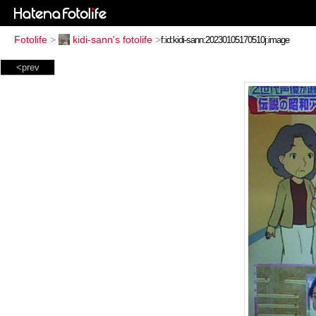
Fotolife
>
kidi-sann's fotolife
>
<prev