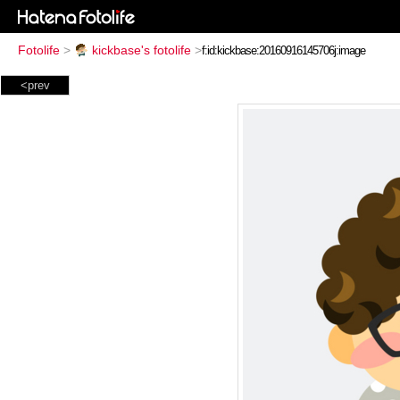
Fotolife
>
kickbase's fotolife
>
<prev