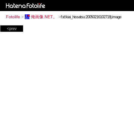
Fotolife
>
俺画像.NET。
>
<prev