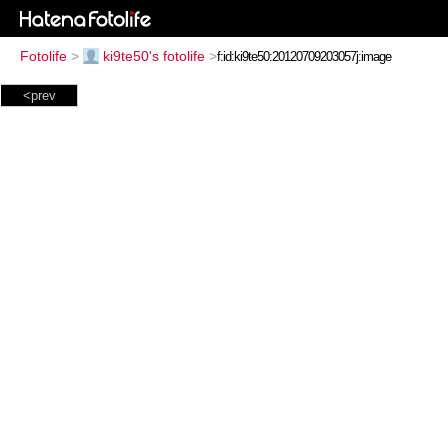
Fotolife
>
ki9te50's fotolife
>
<prev