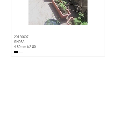
20120607
SH05A
4.80mm f/2.80