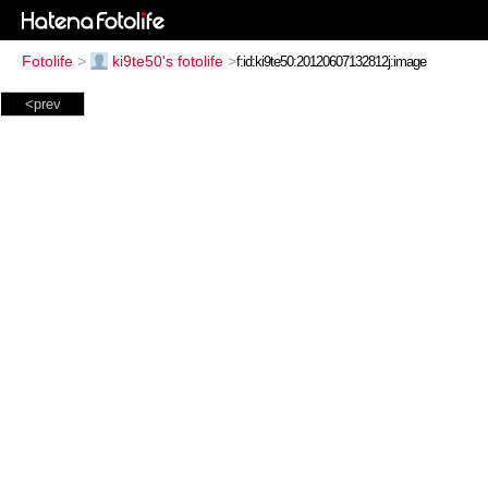
Fotolife
>
ki9te50's fotolife
>
<prev