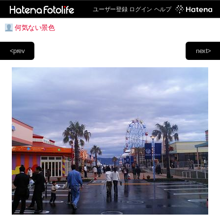
ユーザー登録
ログイン
ヘルプ
何気ない景色
<prev
next>