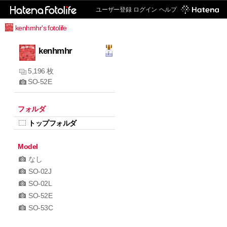
ユーザー登録
ログイン
ヘルプ
kenhmhr's fotolife
kenhmhr
5,196 枚
SO-52E
フォルダ
トップフォルダ
Model
なし
SO-02J
SO-02L
SO-52E
SO-53C