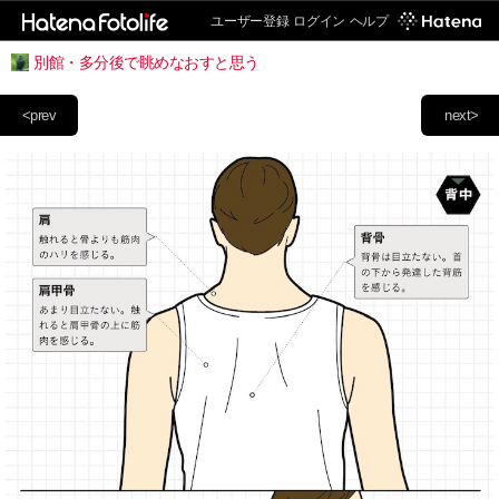
ユーザー登録
ログイン
ヘルプ
別館・多分後で眺めなおすと思う
<prev
next>