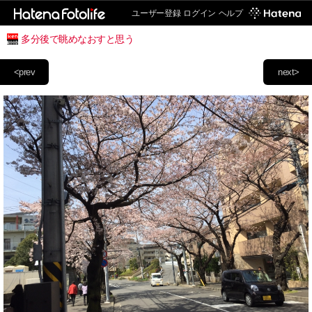
ユーザー登録
ログイン
ヘルプ
多分後で眺めなおすと思う
<prev
next>