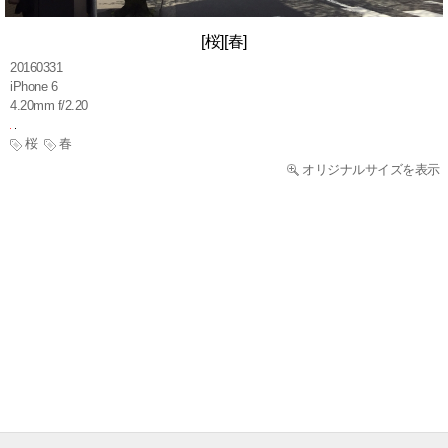
[桜][春]
20160331
iPhone 6
4.20mm f/2.20
桜
春
オリジナルサイズを表示