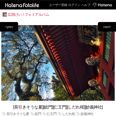
ユーザー登録
ログイン
ヘルプ
広田けい / フォトアルバム
<prev
next>
[長引きそうな夏][総門][仁王門][しだれ桜][妙義神社]
長引きそうな夏
総門
仁王門
しだれ桜
妙義神社