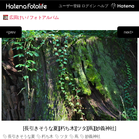
ユーザー登録
ログイン
ヘルプ
広田けい / フォトアルバム
<prev
next>
[長引きそうな夏][朽ち木][ツタ][蔦][妙義神社]
長引きそうな夏
朽ち木
ツタ
蔦
妙義神社