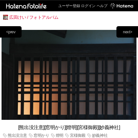
ユーザー登録
ログイン
ヘルプ
広田けい / フォトアルバム
<prev
next>
[熊出没注意][窓明かり][燈明][宮様御殿][妙義神社]
熊出没注意
窓明かり
燈明
宮様御殿
妙義神社