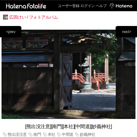
ユーザー登録
ログイン
ヘルプ
広田けい / フォトアルバム
<prev
next>
[熊出没注意][南門][本社][中間道][妙義神社]
熊出没注意
南門
本社
中間道
妙義神社