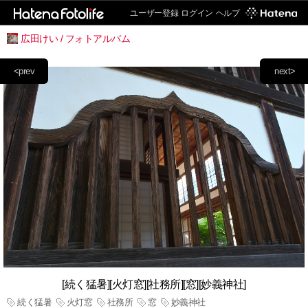
ユーザー登録
ログイン
ヘルプ
広田けい / フォトアルバム
<prev
next>
[続く猛暑][火灯窓][社務所][窓][妙義神社]
続く猛暑
火灯窓
社務所
窓
妙義神社