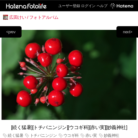
ユーザー登録
ログイン
ヘルプ
広田けい / フォトアルバム
<prev
next>
[続く猛暑][トチバニンジン][ウコギ科][赤い実][妙義神社]
続く猛暑
トチバニンジン
ウコギ科
赤い実
妙義神社