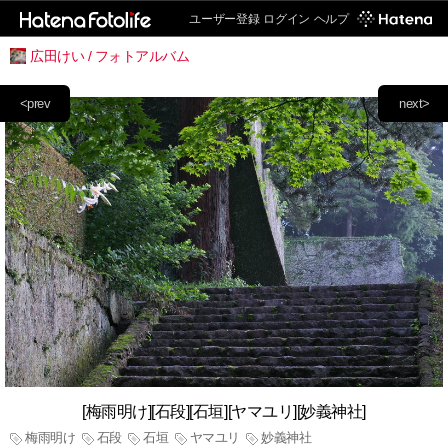
ユーザー登録
ログイン
ヘルプ
広田けい / フォトアルバム
<prev
next>
[梅雨明け][石段][石垣][ヤマユリ][妙義神社]
梅雨明け
石段
石垣
ヤマユリ
妙義神社