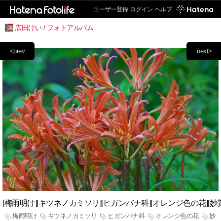
ユーザー登録
ログイン
ヘルプ
広田けい / フォトアルバム
<prev
next>
[梅雨明け][キツネノカミソリ][ヒガンバナ科][オレンジ色の花][妙
梅雨明け
キツネノカミソリ
ヒガンバナ科
オレンジ色の花
妙