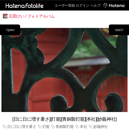
ユーザー登録
ログイン
ヘルプ
広田けい / フォトアルバム
<prev
next>
[日に日に増す暑さ][灯籠][青銅製灯籠][本社][妙義神社]
日に日に増す暑さ
灯籠
青銅製灯籠
本社
妙義神社