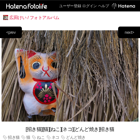
ユーザー登録
ログイン
ヘルプ
広田けい / フォトアルバム
<prev
next>
[招き猫][猫][ねこ][ネコ][どんど焼き]招き猫
招き猫
猫
ねこ
ネコ
どんど焼き