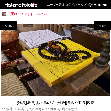
ユーザー登録
ログイン
ヘルプ
広田けい / フォトアルバム
<prev
next>
[数珠][法具][お不動さん][例祭][鳴沢不動尊]数珠
数珠
法具
お不動さん
例祭
鳴沢不動尊