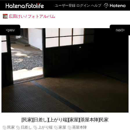
ユーザー登録
ログイン
ヘルプ
広田けい / フォトアルバム
<prev
next>
[民家][日差し][上がり端][家屋][茶屋本陣]民家
民家
日差し
上がり端
家屋
茶屋本陣