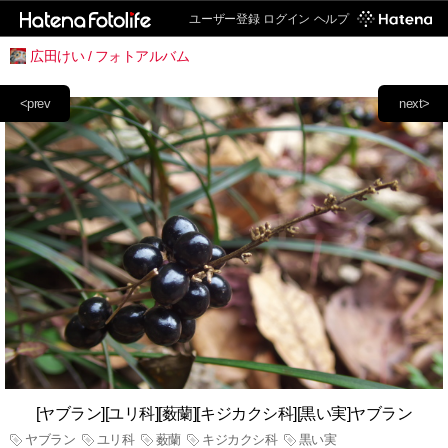
ユーザー登録
ログイン
ヘルプ
広田けい / フォトアルバム
<prev
next>
[ヤブラン][ユリ科][薮蘭][キジカクシ科][黒い実]ヤブラン
ヤブラン
ユリ科
薮蘭
キジカクシ科
黒い実