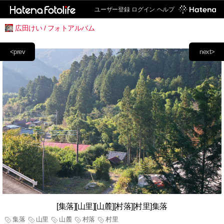
ユーザー登録
ログイン
ヘルプ
広田けい / フォトアルバム
<prev
next>
[集落][山里][山麓][村落][村里]集落
集落
山里
山麓
村落
村里