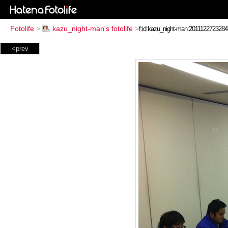
Fotolife
>
kazu_night-man's fotolife
>
<prev