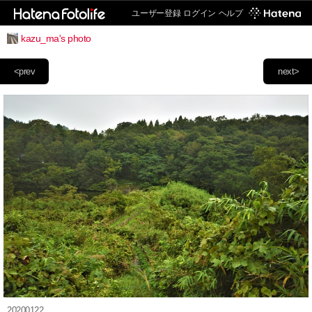
ユーザー登録
ログイン
ヘルプ
kazu_ma's photo
<prev
next>
20200122