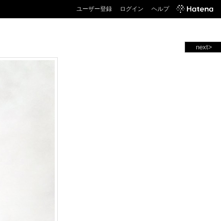
ユーザー登録
ログイン
ヘルプ
next>