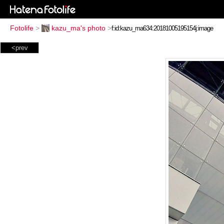
Fotolife
>
kazu_ma's photo
>
<prev