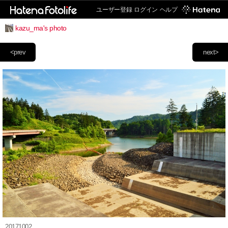
ユーザー登録
ログイン
ヘルプ
kazu_ma's photo
<prev
next>
20171002