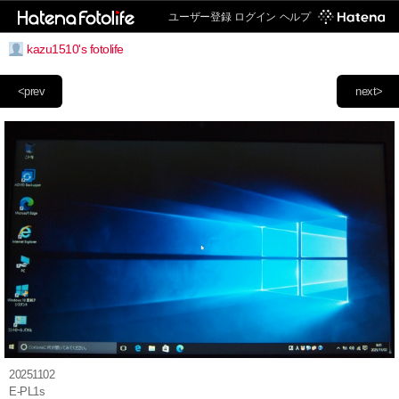
ユーザー登録
ログイン
ヘルプ
kazu1510's fotolife
<prev
next>
20251102
E-PL1s