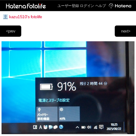
ユーザー登録
ログイン
ヘルプ
kazu1510's fotolife
<prev
next>