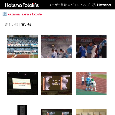
ユーザー登録
ログイン
ヘルプ
kazama_akira's fotolife
新しい順
|
古い順