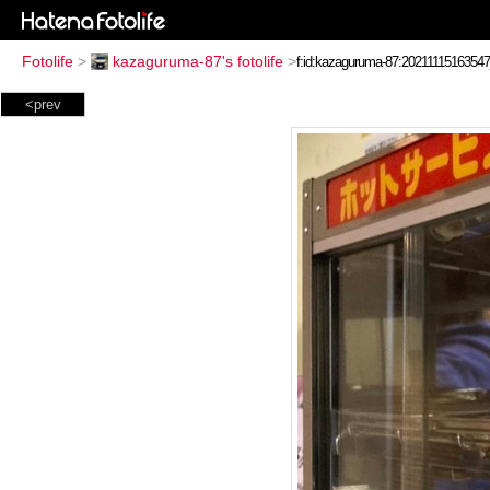
Fotolife
>
kazaguruma-87's fotolife
>
<prev