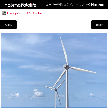
ユーザー登録
ログイン
ヘルプ
kazaguruma-87's fotolife
<prev
next>