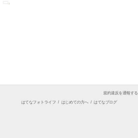
規約違反を通報する
はてなフォトライフ
/
はじめての方へ
/
はてなブログ