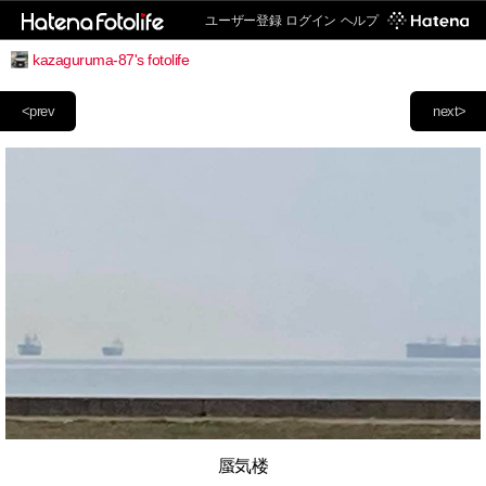
ユーザー登録
ログイン
ヘルプ
kazaguruma-87's fotolife
<prev
next>
蜃気楼