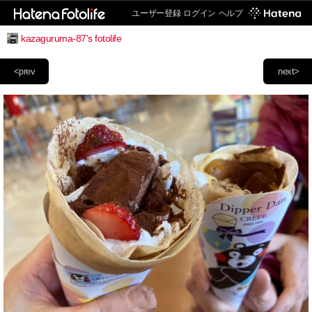
ユーザー登録
ログイン
ヘルプ
kazaguruma-87's fotolife
<prev
next>