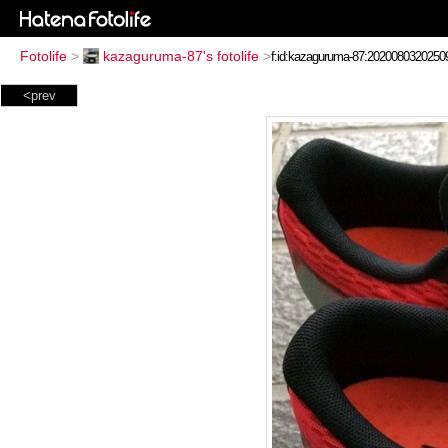
Fotolife
>
kazaguruma-87's fotolife
>
<prev