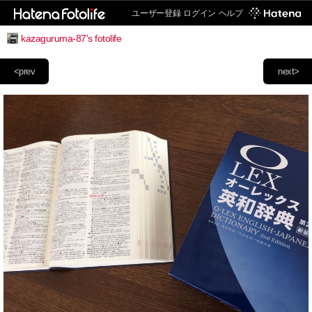
ユーザー登録
ログイン
ヘルプ
kazaguruma-87's fotolife
<prev
next>